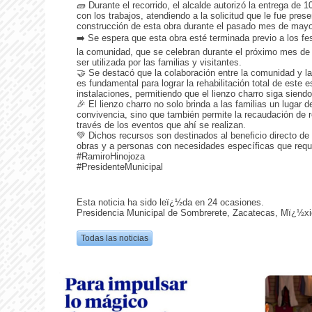
🧱 Durante el recorrido, el alcalde autorizó la entrega de
con los trabajos, atendiendo a la solicitud que le fue pres
construcción de esta obra durante el pasado mes de mayo
➡️ Se espera que esta obra esté terminada previo a los f
la comunidad, que se celebran durante el próximo mes de
ser utilizada por las familias y visitantes.
🤝 Se destacó que la colaboración entre la comunidad y l
es fundamental para lograr la rehabilitación total de este 
instalaciones, permitiendo que el lienzo charro siga siendo
🎉 El lienzo charro no solo brinda a las familias un lugar d
convivencia, sino que también permite la recaudación de
través de los eventos que ahí se realizan.
💚 Dichos recursos son destinados al beneficio directo d
obras y a personas con necesidades específicas que requi
#RamiroHinojoza
#PresidenteMunicipal
Esta noticia ha sido leï¿½da en 24 ocasiones.
Presidencia Municipal de Sombrerete, Zacatecas, Mï¿½xi
Todas las noticias