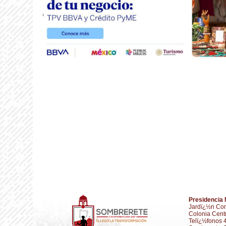
Presidencia 
Jardï¿½n Con
Colonia Cent
Telï¿½fonos 