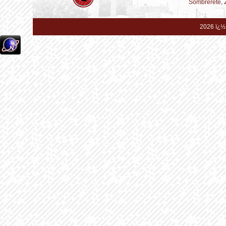
Sombrerete, 
2026 ï¿½