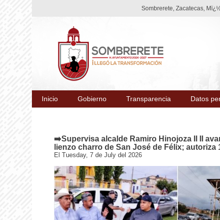
Sombrerete, Zacatecas, Mï¿½
Inicio
Gobierno
Transparencia
Datos pe
➡️Supervisa alcalde Ramiro Hinojoza II II av
lienzo charro de San José de Félix; autoriz
El Tuesday, 7 de July del 2026