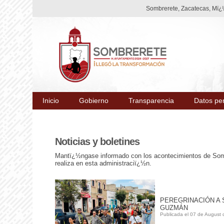
Sombrerete, Zacatecas, Mï¿½
Inicio
Gobierno
Transparencia
Datos pe
Noticias y boletines
Mantï¿½ngase informado con los acontecimientos de Somb
realiza en esta administraciï¿½n.
PEREGRINACIÓN A
GUZMÁN
Publicada el 07 de August 