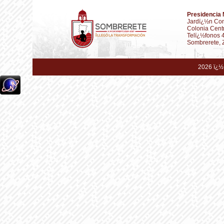
Presidencia 
Jardï¿½n Con
Colonia Cent
Telï¿½fonos 
Sombrerete, 
2026 ï¿½