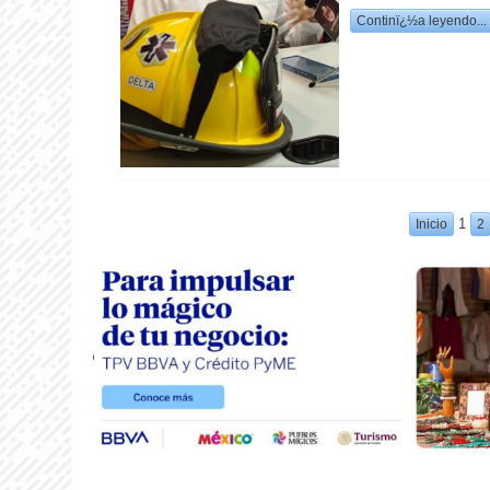
Continï¿½a leyendo...
1
Inicio
2