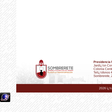
Presidencia 
Jardï¿½n Con
Colonia Cent
Telï¿½fonos 
Sombrerete, 
2026 ï¿½