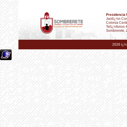
Presidencia 
Jardï¿½n Con
Colonia Cent
Telï¿½fonos 
Sombrerete, 
2026 ï¿½