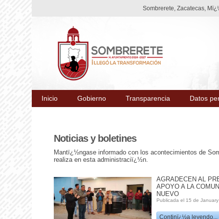
Sombrerete, Zacatecas, Mï¿½
Inicio
Gobierno
Transparencia
Datos pe
Noticias y boletines
Mantï¿½ngase informado con los acontecimientos de Somb
realiza en esta administraciï¿½n.
AGRADECEN AL PRE
APOYO A LA COMU
NUEVO
Publicada el 15 de January
Continï¿½a leyendo...