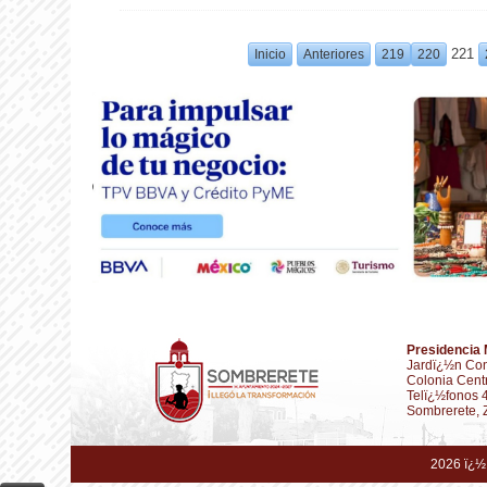
221
Inicio
Anteriores
219
220
Presidencia 
Jardï¿½n Con
Colonia Cent
Telï¿½fonos 
Sombrerete, 
2026 ï¿½