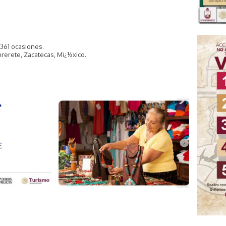
 361 ocasiones.
rerete, Zacatecas, Mï¿½xico.