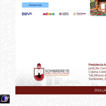
Presidencia 
Jardï¿½n Cons
Colonia Centr
Telï¿½fonos 
Sombrerete, 
2026 ï¿½