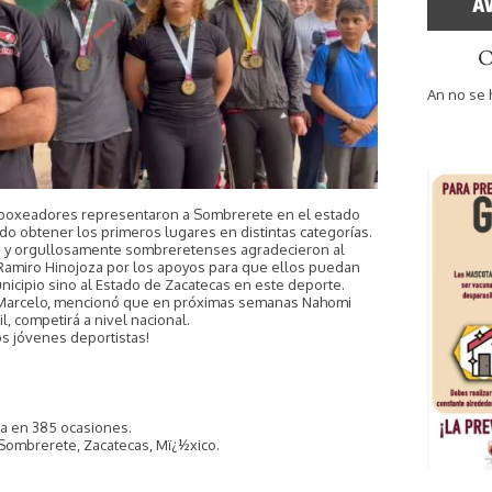
An no se 
 boxeadores representaron a Sombrerete en el estado
ndo obtener los primeros lugares en distintas categorías.
s y orgullosamente sombreretenses agradecieron al
 Ramiro Hinojoza por los apoyos para que ellos puedan
nicipio sino al Estado de Zacatecas en este deporte.
 Marcelo, mencionó que en próximas semanas Nahomi
 competirá a nivel nacional.
os jóvenes deportistas!
½da en 385 ocasiones.
 Sombrerete, Zacatecas, Mï¿½xico.