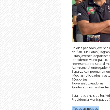
En días pasados jovenes
de San Luis Potosí, logra
Estos jovenes deportista
Presidente Municipal Lic.
representar no solo al mu
Así mismo el entregador
Esparza campeona femenil,
¡Muchas felicidades a est
#Deportes
#jovenesboxeadores
#juntossomosmasfuertes
Esta noticia ha sido leï¿
Presidencia Municipal de
Todas las noticias