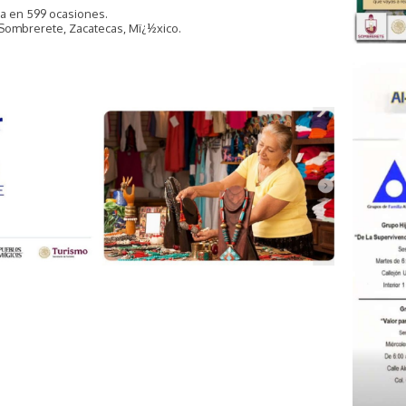
da en 599 ocasiones.
 Sombrerete, Zacatecas, Mï¿½xico.