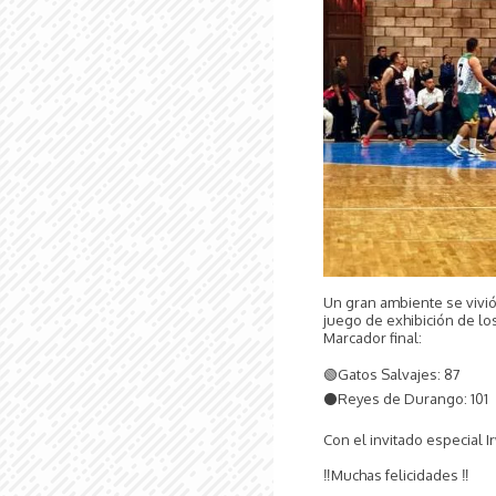
Un gran ambiente se vivi
juego de exhibición de l
Marcador final:
🟢Gatos Salvajes: 87
⚫️Reyes de Durango: 101
Con el invitado especial I
‼️Muchas felicidades ‼️